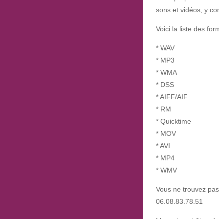
sons et vidéos, y co
Voici la liste des for
* WAV
* MP3
* WMA
* DSS
* AIFF/AIF
* RM
* Quicktime
* MOV
* AVI
* MP4
* WMV
Vous ne trouvez pas
06.08.83.78.51