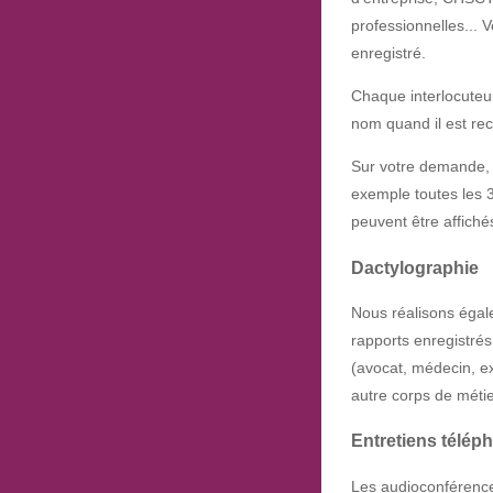
professionnelles... 
enregistré.
Chaque interlocuteur
nom quand il est re
Sur votre demande, i
exemple toutes les 
peuvent être affich
Dactylographie
Nous réalisons égale
rapports enregistrés
(avocat, médecin, exp
autre corps de métie
Entretiens télép
Les audioconférenc