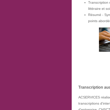
Transcription r
littéraire et so
Résumé - Synt
points abordé
Transcription aud
ACSERVICES réalise 
transcriptions d'inte
d'entreprise, CHSCT