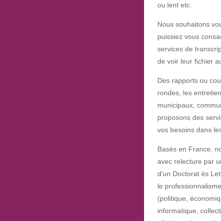
ou lent etc.
Nous souhaitons vou
puissiez vous consac
services de transcri
de voir leur fichier a
Des rapports ou cour
rondes, les entretie
municipaux, commun
proposons des servic
vos besoins dans les 
Basés en France, nou
avec relecture par u
d'un Doctorat ès Let
le professionnalism
(politique, économiq
informatique, collect