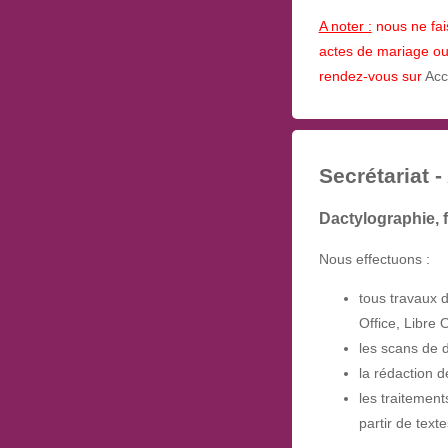
A noter :
nous ne fais
actes de mariage ou
rendez-vous sur
Accu
Secrétariat 
Dactylographie, f
Nous effectuons :
tous travaux 
Office, Libre O
les scans de 
la rédaction d
les traitemen
partir de text