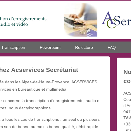
Transcription
Powerpoint
Relecture
FAQ
ez Acservices Secrétariat
N
co
ée dans les Alpes-de-Haute-Provence, ACSERVICES
ervices en bureautique et multimédia.
ACS
Cou
 concerne la transcription d'enregistrements, audio et
d'Ar
trez, nous dactylographions.
041
Tél
 tous les cas de transcriptions : un seul ou plusieurs
+33
iers son de bonne ou moins bonne qualité, débit rapide
Emai